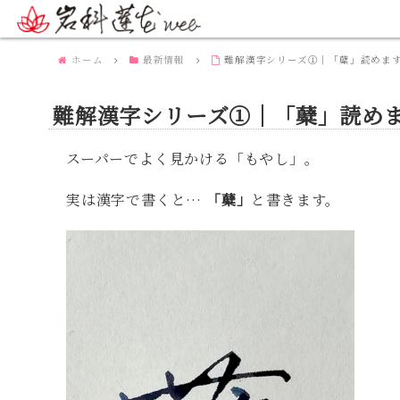
ホーム
最新情報
難解漢字シリーズ①｜「糵」読めます
難解漢字シリーズ①｜「糵」読めま
スーパーでよく見かける「もやし」。
実は漢字で書くと…
「糵」
と書きます。