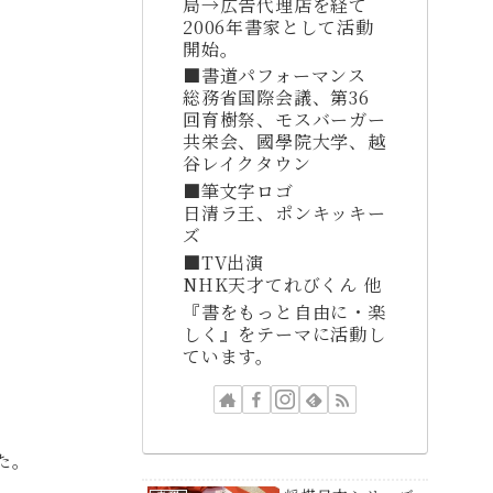
局→広告代理店を経て
2006年書家として活動
開始。
■書道パフォーマンス
総務省国際会議、第36
回育樹祭、モスバーガー
共栄会、國學院大学、越
谷レイクタウン
■筆文字ロゴ
日清ラ王、ポンキッキー
ズ
■TV出演
NHK天才てれびくん 他
『書をもっと自由に・楽
しく』をテーマに活動し
ています。
た。
実績