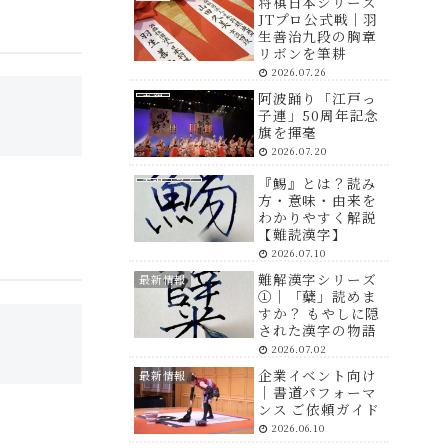
将棋日本シリーズ
JTプロ公式戦｜羽
生善治九段の胸章
リボンを筆耕
2026.07.26
実績
阿波踊り「江戸っ
子連」50周年記念
旗を揮毫
2026.07.20
書道コラム
『鯣』とは？読み
方・意味・由来を
わかりやすく解説
【難読漢字】
2026.07.10
難解漢字シリーズ
最新情報
①｜「糵」読めま
すか？ もやしに隠
された漢字の物語
2026.07.02
企業イベント向け
最新情報
｜書道パフォーマ
ンス ご依頼ガイド
2026.06.10