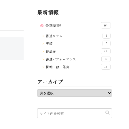
最新情報
最新情報
64
書道コラム
2
実績
5
作品展
27
書道パフォーマンス
10
掛軸・額・篆刻
14
アーカイブ