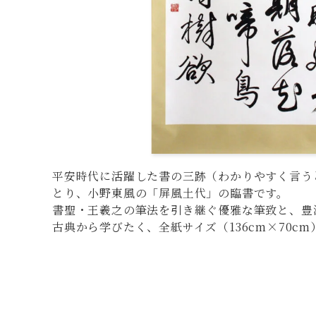
平安時代に活躍した書の三跡（わかりやすく言う
とり、小野東風の「屏風土代」の臨書です。
書聖・王羲之の筆法を引き継ぐ優雅な筆致と、豊
古典から学びたく、全紙サイズ（136cm×70c