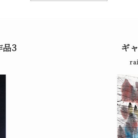
品3
ギ
ra