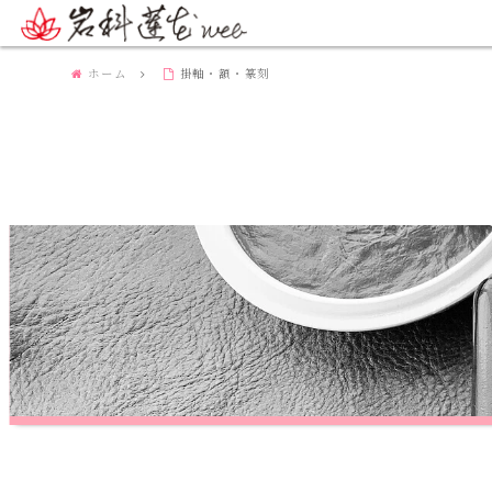
ホーム
掛軸・額・篆刻