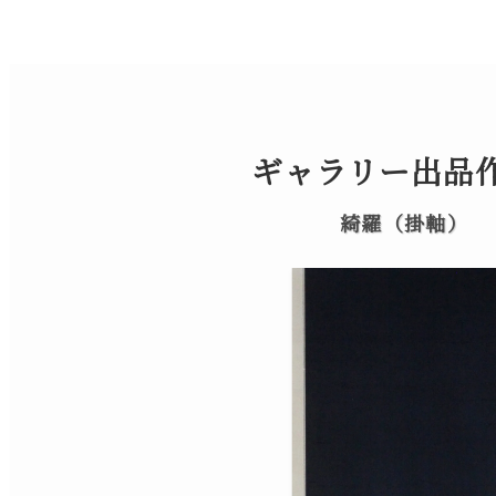
ギャラリー出品作
綺羅（掛軸）