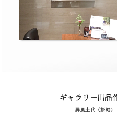
ギャラリー出品作
屏風土代（掛軸）