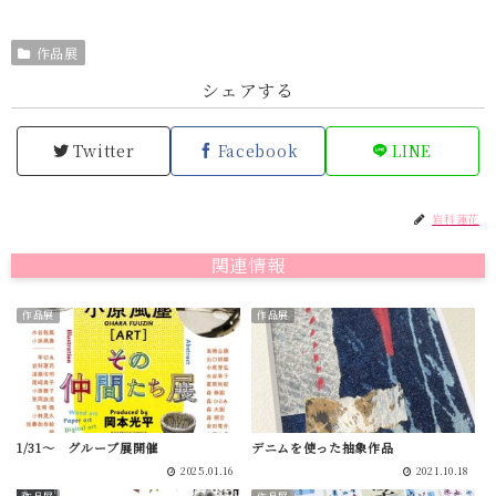
作品展
シェアする
Twitter
Facebook
LINE
岩科蓮花
関連情報
作品展
作品展
1/31～ グループ展開催
デニムを使った抽象作品
2025.01.16
2021.10.18