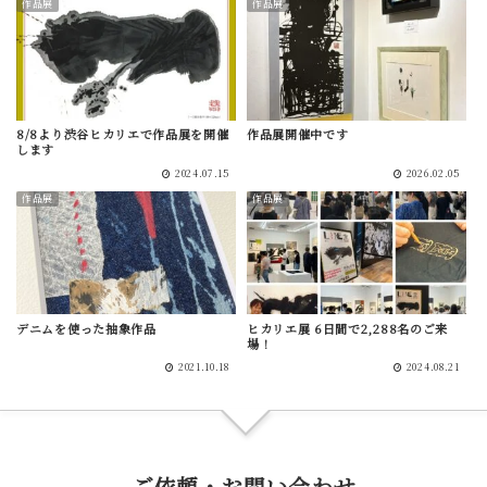
作品展
作品展
8/8より渋谷ヒカリエで作品展を開催
作品展開催中です
します
2024.07.15
2026.02.05
作品展
作品展
デニムを使った抽象作品
ヒカリエ展 6日間で2,288名のご来
場！
2021.10.18
2024.08.21
ご依頼・お問い合わせ